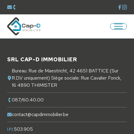
Voir la
Voir 
Envoyer un mail à
contact@capdimmobilier.be
Téléphoner au
087/60.40.00
Ouvrir/
Retourner à la page d'accueil
Pied de page
SRL CAP-D IMMOBILIER
Bureau: Rue de Maestricht, 42 4651 BATTICE (Sur
R.D.V uniquement) Siège sociale: Rue Cavalier Fonck,
16 4890 THIMISTER
087/60.40.00
contact@capdimmobilier.be
503.905
I.P.I.