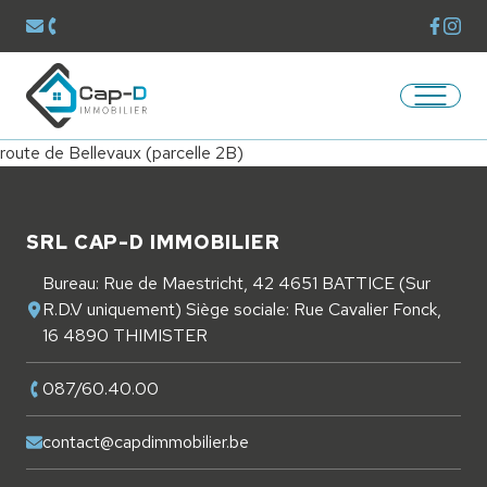
Voir la
Voir 
Envoyer un mail à
contact@capdimmobilier.be
Téléphoner au
087/60.40.00
Ouvrir/
Retourner à la page d'accueil
route de Bellevaux (parcelle 2B)
Pied de page
SRL CAP-D IMMOBILIER
Bureau: Rue de Maestricht, 42 4651 BATTICE (Sur
R.D.V uniquement) Siège sociale: Rue Cavalier Fonck,
16 4890 THIMISTER
087/60.40.00
contact@capdimmobilier.be