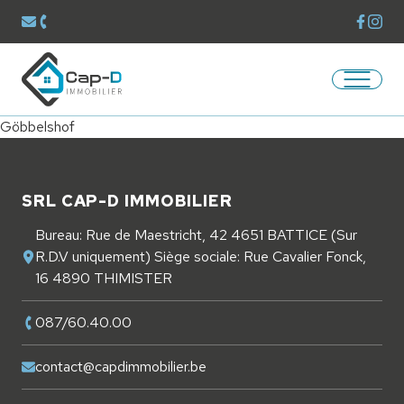
Voir la
Voir 
Envoyer un mail à
contact@capdimmobilier.be
Téléphoner au
087/60.40.00
Ouvrir/
Retourner à la page d'accueil
Göbbelshof
Pied de page
SRL CAP-D IMMOBILIER
Bureau: Rue de Maestricht, 42 4651 BATTICE (Sur
R.D.V uniquement) Siège sociale: Rue Cavalier Fonck,
16 4890 THIMISTER
087/60.40.00
contact@capdimmobilier.be