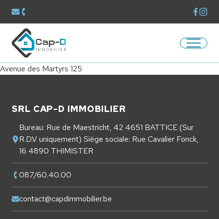
Voir la
Voir 
Envoyer un mail à
contact@capdimmobilier.be
Téléphoner au
087/60.40.00
Ouvrir/
Retourner à la page d'accueil
Avenue des Martyrs 125
Pied de page
SRL CAP-D IMMOBILIER
Bureau: Rue de Maestricht, 42 4651 BATTICE (Sur
R.D.V uniquement) Siège sociale: Rue Cavalier Fonck,
16 4890 THIMISTER
087/60.40.00
contact@capdimmobilier.be