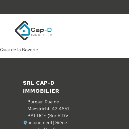
Retourner à la page d'accueil
Quai de la Boverie
Pied de page
SRL CAP-D
IMMOBILIER
Bureau: Rue de
Maestricht, 42 4651
BATTICE (Sur R.D.V
uniquement) Siège