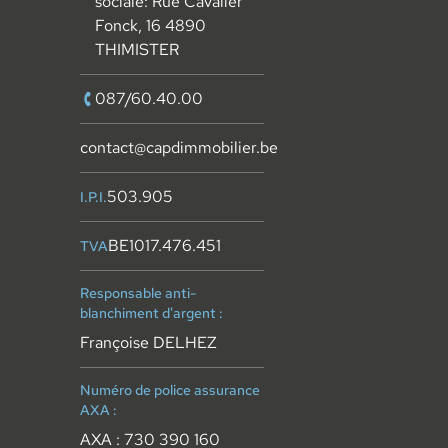
sociale: Rue Cavalier
Fonck, 16 4890
THIMISTER
087/60.40.00
contact@capdimmobilier.be
503.905
I.P.I.
BE1017.476.451
TVA
Responsable anti-
blanchiment d'argent :
Françoise DELHEZ
Numéro de police assurance
AXA :
AXA : 730 390 160