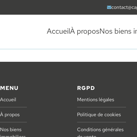
contact@ca
Envoyer un ma
Accueil
À propos
Nos biens i
MENU
RGPD
Accueil
Mentions légales
À propos
Politique de cookies
Nos biens
Conditions générales
immobiliers
de vente