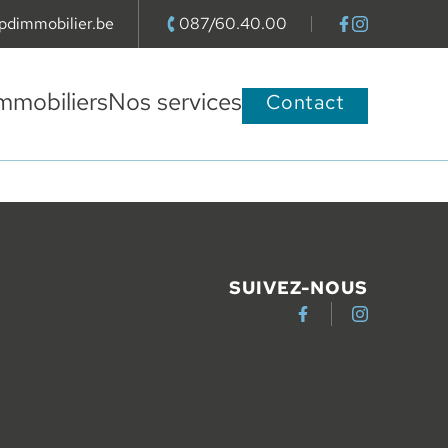
pdimmobilier.be
087/60.40.00
Voir la page Fa
Voir la page 
il à
Téléphoner au
mmobiliers
Nos services
Contact
SUIVEZ-NOUS
Facebook
Instagram