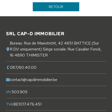
RETOUR
Pied de page
SRL CAP-D IMMOBILIER
Bureau: Rue de Maestricht, 42 4651 BATTICE (Sur
R.D.V uniquement) Siège sociale: Rue Cavalier Fonck,
16 4890 THIMISTER
087/60.40.00
contact@capdimmobilier.be
503.905
I.P.I.
BE1017.476.451
TVA