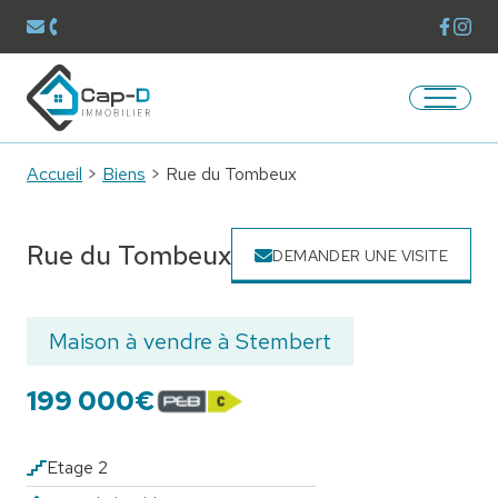
Voir la
Voir 
Envoyer un mail à
contact@capdimmobilier.be
Téléphoner au
087/60.40.00
Ouvrir/
Retourner à la page d'accueil
Accueil
>
Biens
>
Rue du Tombeux
Rue du Tombeux
DEMANDER UNE VISITE
Maison à vendre à Stembert
199 000€
Etage 2