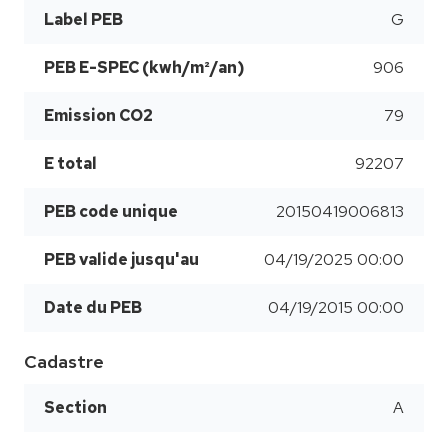
Label PEB
G
PEB E-SPEC (kwh/m²/an)
906
Emission CO2
79
E total
92207
PEB code unique
20150419006813
PEB valide jusqu'au
04/19/2025 00:00
Date du PEB
04/19/2015 00:00
Cadastre
Section
A