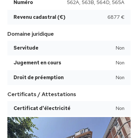
Numéro
562A, 563B, 564D, 565A
Revenu cadastral (€)
6877 €
Domaine juridique
Servitude
Non
Jugement en cours
Non
Droit de préemption
Non
Certificats / Attestations
Certificat d'électricité
Non
Voir la gallerie
Voir