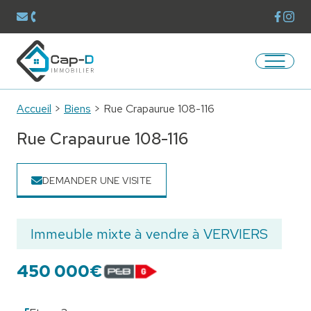
Voir la
Voir 
Envoyer un mail à
contact@capdimmobilier.be
Téléphoner au
087/60.40.00
Ouvrir/
Retourner à la page d'accueil
Accueil
>
Biens
>
Rue Crapaurue 108-116
Rue Crapaurue 108-116
DEMANDER UNE VISITE
Immeuble mixte à vendre à VERVIERS
450 000€