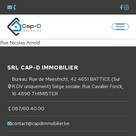
Voir la
Voir 
Envoyer un mail à
contact@capdimmobilier.be
Téléphoner au
087/60.40.00
Ouvrir/
Retourner à la page d'accueil
Rue Nicolas Arnold
Pied de page
SRL CAP-D IMMOBILIER
Bureau: Rue de Maestricht, 42 4651 BATTICE (Sur
R.D.V uniquement) Siège sociale: Rue Cavalier Fonck,
16 4890 THIMISTER
087/60.40.00
contact@capdimmobilier.be