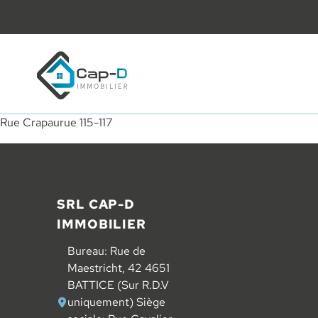
Retourner à la page d'accueil
Rue Crapaurue 115-117
Pied de page
SRL CAP-D
IMMOBILIER
Bureau: Rue de
Maestricht, 42 4651
BATTICE (Sur R.D.V
uniquement) Siège