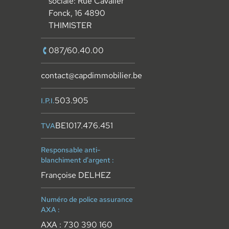
sociale: Rue Cavalier
Fonck, 16 4890
THIMISTER
087/60.40.00
contact@capdimmobilier.be
503.905
I.P.I.
BE1017.476.451
TVA
Responsable anti-
blanchiment d'argent :
Françoise DELHEZ
Numéro de police assurance
AXA :
AXA : 730 390 160