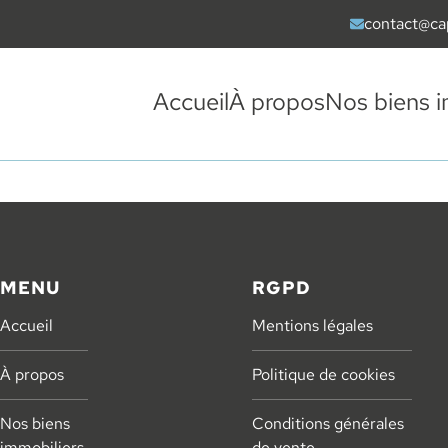
contact@ca
Envoyer un ma
Accueil
À propos
Nos biens i
MENU
RGPD
Accueil
Mentions légales
À propos
Politique de cookies
Nos biens
Conditions générales
immobiliers
de vente