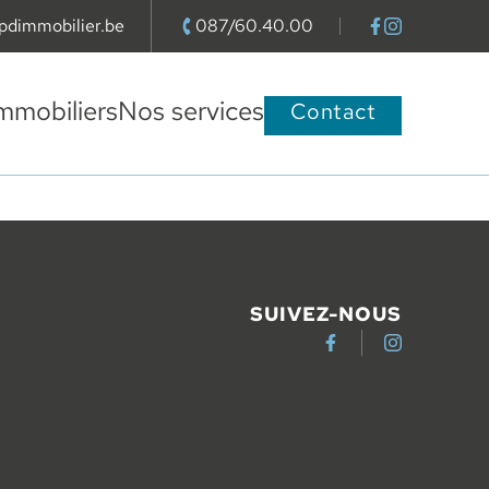
pdimmobilier.be
087/60.40.00
Voir la page Fa
Voir la page 
il à
Téléphoner au
mmobiliers
Nos services
Contact
SUIVEZ-NOUS
Facebook
Instagram